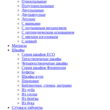
Односпальные
Полутороспальные
Двуспальные
Двухъярусные
Детские
С ящиками
С подъемным механизмом
С ортопедическим основанием
С мягким изголовьем
С ковкой
Матрасы
Шкафы
Серия шкафов ECO
Трехстворчатые шкафы
Четырехстворчатые шкафы
Серия шкафов Флоренция
Буфеты
Шкафы-купе
Прихожие
Библиотеки, стенки, витражи
Из дуба
Из сосны
Из берёзы
Из бука
Стулья и табуреты