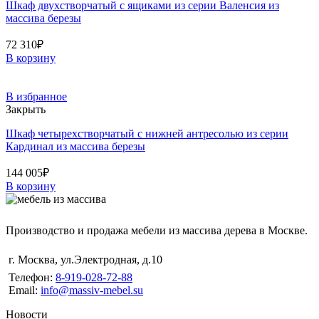
Шкаф двухстворчатый с ящиками из серии Валенсия из
массива березы
72 310
₽
В корзину
В избранное
Закрыть
Шкаф четырехстворчатый с нижней антресолью из серии
Кардинал из массива березы
144 005
₽
В корзину
Производство и продажа мебели из массива дерева в Москве.
г. Москва
,
ул.Электродная, д.10
Телефон:
8-919-028-72-88
Email:
info@massiv-mebel.su
Новости