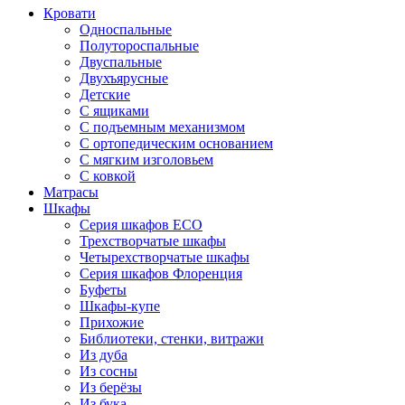
Кровати
Односпальные
Полутороспальные
Двуспальные
Двухъярусные
Детские
С ящиками
С подъемным механизмом
С ортопедическим основанием
С мягким изголовьем
С ковкой
Матрасы
Шкафы
Серия шкафов ECO
Трехстворчатые шкафы
Четырехстворчатые шкафы
Серия шкафов Флоренция
Буфеты
Шкафы-купе
Прихожие
Библиотеки, стенки, витражи
Из дуба
Из сосны
Из берёзы
Из бука