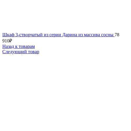
Шкаф 3-створчатый из серии Дарина из массива сосны
78
910
₽
Назад к товарам
Следующий товар