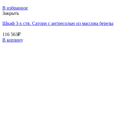
В избранное
Закрыть
Шкаф 3-х ств. Сатори с антресолью из массива березы
116 563
₽
В корзину