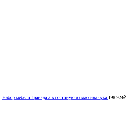
Набор мебели Гранада 2 в гостиную из массива бука
198 924
₽