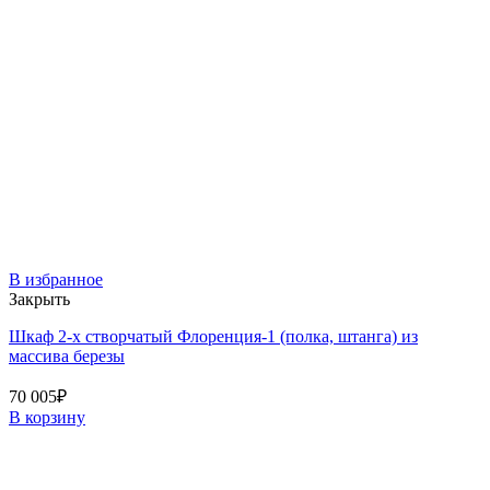
В избранное
Закрыть
Шкаф 2-х створчатый Флоренция-1 (полка, штанга) из
массива березы
70 005
₽
В корзину