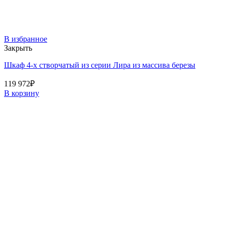
В избранное
Закрыть
Шкаф 4-х створчатый из серии Лира из массива березы
119 972
₽
В корзину