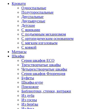
Кровати
Односпальные
Полутороспальные
Двуспальные
Двухъярусные
Детские
С ящиками
С подъемным механизмом
С ортопедическим основанием
С мягким изголовьем
С ковкой
Матрасы
Шкафы
Серия шкафов ECO
Трехстворчатые шкафы
Четырехстворчатые шкафы
Серия шкафов Флоренция
Буфеты
Шкафы-купе
Прихожие
Библиотеки, стенки, витражи
Из дуба
Из сосны
Из берёзы
Из бука