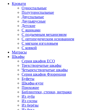
Кровати
Односпальные
Полутороспальные
Двуспальные
Двухъярусные
Детские
С ящиками
С подъемным механизмом
С ортопедическим основанием
С мягким изголовьем
С ковкой
Матрасы
Шкафы
Серия шкафов ECO
Трехстворчатые шкафы
Четырехстворчатые шкафы
Серия шкафов Флоренция
Буфеты
Шкафы-купе
Прихожие
Библиотеки, стенки, витражи
Из дуба
Из сосны
Из берёзы
Из бука