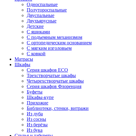
Односпальные
Полутороспальные
Двуспальные
Двухъярусные
Детские
С ящиками
С подъемным механизмом
С ортопедическим основанием
С мягким изголовьем
С ковкой
Матрасы
Шкафы
Серия шкафов ECO
Трехстворчатые шкафы
Четырехстворчатые шкафы
Серия шкафов Флоренция
Буфеты
Шкафы-купе
Прихожие
Библиотеки, стенки, витражи
Из дуба
Из сосны
Из берёзы
Из бука
Стулья и табуреты