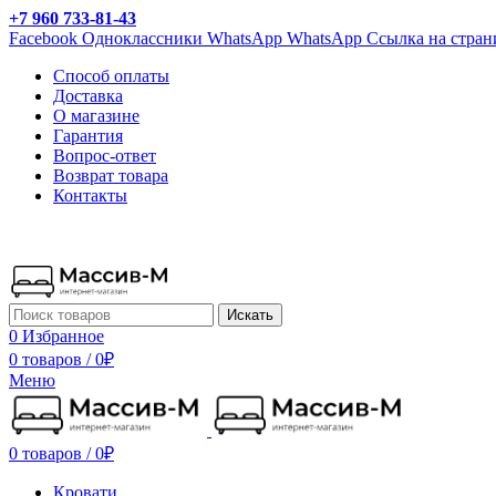
+7 960 733-81-43
Facebook
Одноклассники
WhatsApp
WhatsApp
Ссылка на стран
Способ оплаты
Доставка
О магазине
Гарантия
Вопрос-ответ
Возврат товара
Контакты
Искать
0
Избранное
0 товаров
/
0
₽
Меню
0 товаров
/
0
₽
Кровати