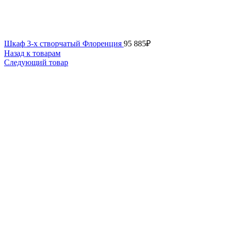
Шкаф 3-х створчатый Флоренция
95 885
₽
Назад к товарам
Следующий товар