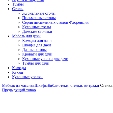
Тумбы
Столы
Журнальные столы
Письменные столы
Серия письменных столов Флоренция
Кухонные столы
Дамские столики
Мебель для дачи
Комоды для дачи
Шкафы для дачи
Дачные столы
Кровати для дачи
Кухонные уголки для дачи
Тумбы для дачи
Комоды
Кухни
Кухонные уголки
Мебель из массива
Шкафы
Библиотеки, стенки, витражи
Стенка
Предыдущий товар