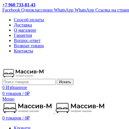
+7 960 733-81-43
Facebook
Одноклассники
WhatsApp
WhatsApp
Ссылка на стран
Способ оплаты
Доставка
О магазине
Гарантия
Вопрос-ответ
Возврат товара
Контакты
Искать
0
Избранное
0 товаров
/
0
₽
Меню
0 товаров
/
0
₽
Кровати