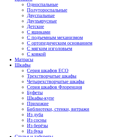
Односпальные
Полутороспальные
Двуспальные
Двухъярусные
Детские
С ящиками
С подъемным механизмом
С ортопедическим основанием
С мягким изголовьем
С ковкой
Матрасы
Шкафы
Серия шкафов ECO
Трехстворчатые шкафы
Четырехстворчатые шкафы
Серия шкафов Флоренция
Буфеты
Шкафы-купе
Прихожие
Библиотеки, стенки, витражи
Из дуба
Из сосны
Из берёзы
Из бука
Стулья и табуреты