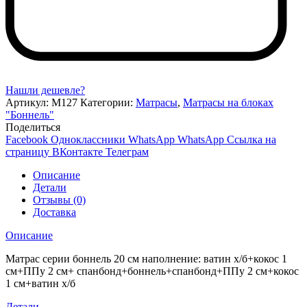
Нашли дешевле?
Артикул:
М127
Категории:
Матрасы
,
Матрасы на блоках
"Боннель"
Поделиться
Facebook
Одноклассники
WhatsApp
WhatsApp
Ссылка на
страницу ВКонтакте
Телеграм
Описание
Детали
Отзывы (0)
Доставка
Описание
Матрас серии боннель 20 см наполнение: ватин х/б+кокос 1
см+ППу 2 см+ спанбонд+боннель+спанбонд+ППу 2 см+кокос
1 см+ватин х/б
Детали