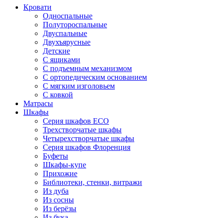
Кровати
Односпальные
Полутороспальные
Двуспальные
Двухъярусные
Детские
С ящиками
С подъемным механизмом
С ортопедическим основанием
С мягким изголовьем
С ковкой
Матрасы
Шкафы
Серия шкафов ECO
Трехстворчатые шкафы
Четырехстворчатые шкафы
Серия шкафов Флоренция
Буфеты
Шкафы-купе
Прихожие
Библиотеки, стенки, витражи
Из дуба
Из сосны
Из берёзы
Из бука