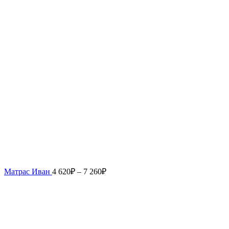
Матрас Иван
4 620
₽
–
7 260
₽