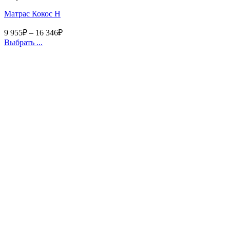
Матрас Кокос Н
9 955
₽
–
16 346
₽
Выбрать ...