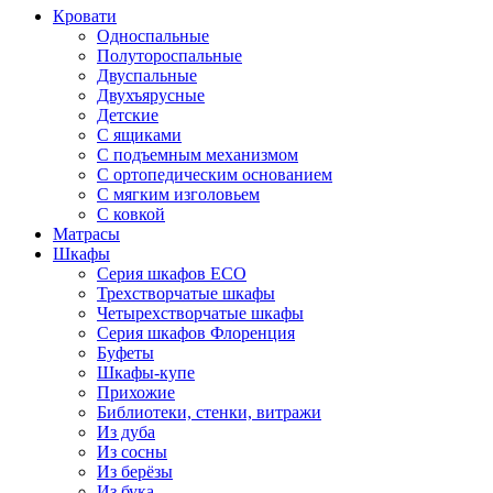
Кровати
Односпальные
Полутороспальные
Двуспальные
Двухъярусные
Детские
С ящиками
С подъемным механизмом
С ортопедическим основанием
С мягким изголовьем
С ковкой
Матрасы
Шкафы
Серия шкафов ECO
Трехстворчатые шкафы
Четырехстворчатые шкафы
Серия шкафов Флоренция
Буфеты
Шкафы-купе
Прихожие
Библиотеки, стенки, витражи
Из дуба
Из сосны
Из берёзы
Из бука