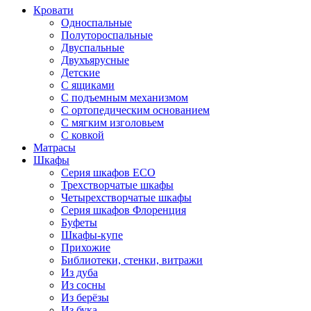
Кровати
Односпальные
Полутороспальные
Двуспальные
Двухъярусные
Детские
С ящиками
С подъемным механизмом
С ортопедическим основанием
С мягким изголовьем
С ковкой
Матрасы
Шкафы
Серия шкафов ECO
Трехстворчатые шкафы
Четырехстворчатые шкафы
Серия шкафов Флоренция
Буфеты
Шкафы-купе
Прихожие
Библиотеки, стенки, витражи
Из дуба
Из сосны
Из берёзы
Из бука