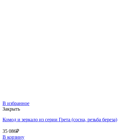
В избранное
Закрыть
Комод и зеркало из серии Грета (сосна, резьба береза)
35 086
₽
В корзину