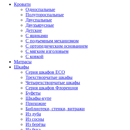
Кровати
Односпальные
Полутороспальные
Двуспальные
Двухъярусные
Детские
С ящиками
С подъемным механизмом
С ортопедическим основанием
С мягким изголовьем
С ковкой
Матрасы
Шкафы
Серия шкафов ECO
Трехстворчатые шкафы
Четырехстворчатые шкафы
Серия шкафов Флоренция
Буфеты
Шкафы-купе
Прихожие
Библиотеки, стенки, витражи
Из дуба
Из сосны
Из берёзы
Из бука