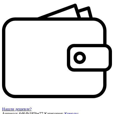
Нашли дешевле?
Артикул:
6d64b185be77
Категория:
Комоды