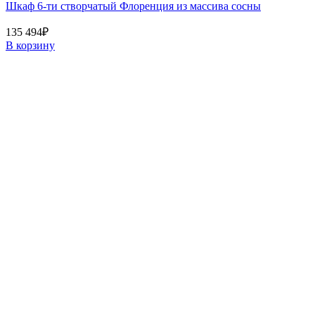
Шкаф 6-ти створчатый Флоренция из массива сосны
135 494
₽
В корзину