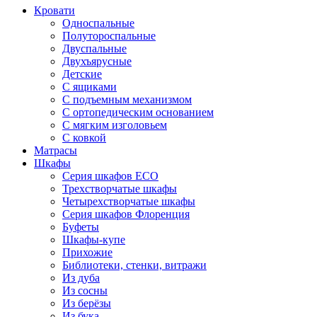
Кровати
Односпальные
Полутороспальные
Двуспальные
Двухъярусные
Детские
С ящиками
С подъемным механизмом
С ортопедическим основанием
С мягким изголовьем
С ковкой
Матрасы
Шкафы
Серия шкафов ECO
Трехстворчатые шкафы
Четырехстворчатые шкафы
Серия шкафов Флоренция
Буфеты
Шкафы-купе
Прихожие
Библиотеки, стенки, витражи
Из дуба
Из сосны
Из берёзы
Из бука