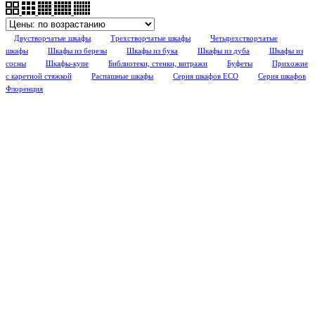
Двустворчатые шкафы
Трехстворчатые шкафы
Четырехстворчатые
шкафы
Шкафы из березы
Шкафы из бука
Шкафы из дуба
Шкафы из
сосны
Шкафы-купе
Библиотеки, стенки, витражи
Буфеты
Прихожие
с каретной стяжкой
Распашные шкафы
Серия шкафов ECO
Серия шкафов
Флоренция