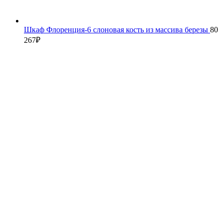
Шкаф Флоренция-6 слоновая кость из массива березы
80
267
₽