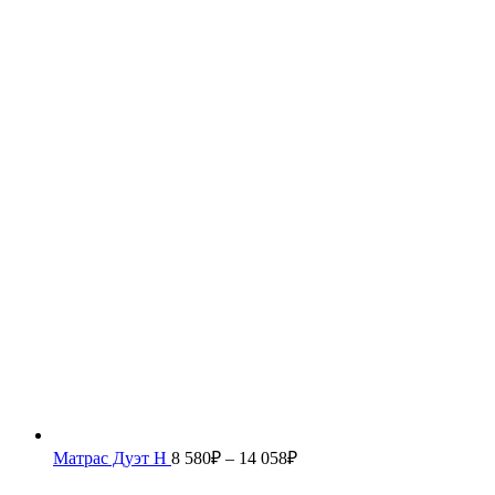
Матрас Дуэт Н
8 580
₽
–
14 058
₽